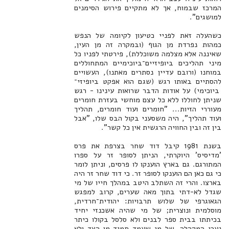
המרכז שבמוח, אך לא מתקיים פירוש הסימנים
למושגים".
כשהעלה זאת לפניי כטיעון לקיומה של הנפש
כמהות נפרדת מן הגוף (ובמקרה זה מן העין,
שאיננה אלא מצלמה משוכללת), פירטתי לפניו כל
מיני תהליכים ביופיזיים־ביוכימיים המתחוללים
במוחנו (ורובם עדיין נסתרים מאתנו), העשויים
להסתיים באותו רגש (שגם הוא אפקט ביופיזי־
ביוכימי) על אודות הדבר שרואות עינינו - רגש
שניתן לחוללו ללא כל עצם מוחשי בעזרת חומרים
מעוררי הזיות... "חומרים ועוד חומרים, תהליך
ועוד תהליך", היה משסעני בקול הבס שלו, "אבל
בין זה ובין החוויה הרגשית אין כל קשר".
בשנת 1981 קיבל דוד שחר בצרפת את פרס
'מדיסיס' היוקרתי, הניתן לסופר זר על ספרו
המתורגם. גם בארץ הוענקו לו פרסים, וניתן לומר
כי גם כאן הם הוענקו לסופר זר. כי דוד שחר זר היה
בארצו. והרי זה השתלב היטב במהלך חייו של מי
שגדל לא-דתי בתוך מאה שערים, קרוב למפגש
הגאוגרפי של שלוש תרבויות: יהודית־חרדית,
מוסלמית ונוצרית; של מי שהיה אשכנזי יחיד
בכיתתו בבית ספר לבנים ולא סלסל בקולו כיתר
נערי המקהלה, של מי שעמד תמיד מן הצד ולא