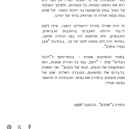
ירא את ההמון המוחק כל עצמיות, ולפיכך השקיף
על הכול במין פרספקטיבה רוויַת הומור. על אחת
כמה וכמה שהיה זר ומרוחק בדור של ימינו.
זר היה אפילו בעירו ירושלים. דומני, אילו לשון
דיבור הייתה לאבנים ברחובות הנביאים,
החבשים, ולא אילמות היו כמו הדודה אלקה,
בוודאי היה להן משהו לומר על כך, בבחינת "אבן
מקיר תזעק".
באחד הראיונות אמרת - בהתייחסך ל"היכל
הכלים" שלך - "רומן, כמו כל יצירת אמנות, הוא
השתקפות של הנפש, הנוף של הנפש". אני מאמין
בדברים אלו כפשוטם, כעובדה ראלית: אמן של
אמת משקיע ביצירה את נפשו. ומבחינה זו תישאר
נפשך תמיד.
הופיע ב"אקדם", נובמבר 1998