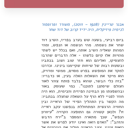
אבנר טריינין (1928 – 2011), משורר ופרופסור
לכימיה פיזיקלית, היה ידיד קרוב של דוד שחר
ביום רביעי, בשעה שש בערב בפריז, השיב דוד
שחר את נשמתו. מהי הנשמה או הנפש, ומהי
המהות שאליה השיב אותה, ואם בכלל יש לשתי
מהויות אלו קיום כלשהו - אלה הדברים שהרבו
להעסיקו, ואליהם הוא חזר שוב ושוב בכתביו
ובשעות רבות של שיחות שקיימנו בינינו. וכדרכו
למקד את המופשט בפרט מסוים, ממשי ומדויק,
הוא מיקד את השאלות האלה בעין, או כדבריו:
"בזה כלי הבשר, שהוא בלבד פותח צוהר לאור
העולם שיסתנן לתוכנו". כמי שעוסק באור
ובהשפעתו מן הבחינה הפיזית והכימית, הוא היה
חוזר לפניי ללא הרף על השאלה שהעלה בכתביו:
מה הקשר בין התהליך הפיזי של הראייה ובין
החוויה הרגשית המתחוללת בנפשנו עקב ראייה
זו? ולכאן קשורה גם התופעה הקרויה "עיוורון
הנפש", שכך מתארה המספר ב"ירח הדבש
והזהב": "האדם רואה ואינו יודע לפרש את אשר
רואות עיניו. עצב הראייה מוליך את הגירויים אל